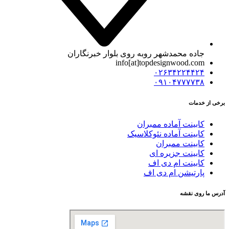
جاده محمدشهر روبه روی بلوار خبرنگاران
info[at]topdesignwood.com
۰۲۶۳۴۲۲۴۴۲۴
۰۹۱۰۴۷۷۷۷۳۸
برخی از خدمات
کابینت آماده ممبران
کابینت آماده نئوکلاسیک
کابینت ممبران
کابینت جزیره ای
کابینت ام دی اف
پارتیشن ام دی اف
آدرس ما روی نقشه